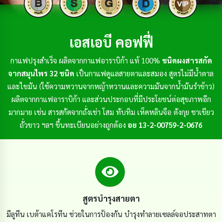
เอสเอบี คอฟฟี่
กาแฟปรุงสำเร็จ ผลิตจากกาแฟอาราบิก้า แท้ 100%
ชนิดผงสารสกัด
จากสมุนไพร 32 ชนิด
เป็นกาแฟดูแลสายตาและสมอง สูตรไม่มีน้ำตาล
และ
ไขมัน (ใช้ความหวานจากหญ้าหวานและความมันจากน้ำมันรำข้าว)
ผลิตจากกาแฟอาราบิก้า และส่วนประกอบที่มีประโยชน์ต่อสุขภาพอีก
มากมาย เช่น สารสกัดจากถั่งเช่า โสม ทับทิม เห็ดหลินจือ ตังกุย ชาเขียว
ถั่วขาว ฯลฯ ขึ้นทะเบียนอย่างถูกต้อง
อย 13-2-00759-2-0676
สูตรบำรุงสายตา
มีลูทีน เบต้าแคโรทีน ช่วยในการป้องกัน บำรุงทำลายเซลล์จอประสาทตา