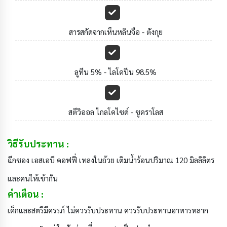
สารสกัดจากเห็นหลินจือ - ตังกุย
ลูทีน 5% - ไลโคปีน 98.5%
สตีวิออล ไกลโคไซด์ - ซูคราโลส
วิธีรับประทาน :
ฉีกซอง เอสเอบี คอฟฟี่ เทลงในถ้วย เติมน้ำร้อนปริมาณ 120 มิลลิลิตร
และคนให้เข้ากัน
คำเตือน :
เด็กและสตรีมีครรภ์ ไม่ควรรับประทาน ควรรับประทานอาหารหลาก